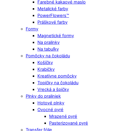
Farebné kakaové maslo
Metalické farby
PowerFlowers™
Práškové farby
Formy
Magnetické formy
Na pralinky
Na tabuľky
Pomôcky na čokoládu
Košíčky
Krabičky
Kreatívne pomôcky
Topičky na čokoládu
Vrecká a špičky
Plnky do praliniek
Hotové plnky
Ovocné pyré
Mrazené pyré
Pasterizované pyré
Transfer fólie