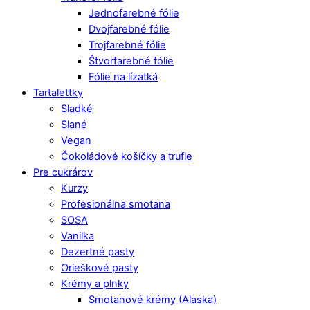
Jednofarebné fólie
Dvojfarebné fólie
Trojfarebné fólie
Štvorfarebné fólie
Fólie na lízatká
Tartalettky
Sladké
Slané
Vegan
Čokoládové košíčky a trufle
Pre cukrárov
Kurzy
Profesionálna smotana
SOSA
Vanilka
Dezertné pasty
Orieškové pasty
Krémy a plnky
Smotanové krémy (Alaska)