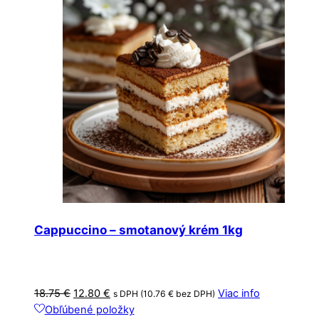
Cappuccino – smotanový krém 1kg
Pôvodná
Aktuálna
18.75
€
12.80
€
Viac info
s DPH (
10.76
€
bez DPH)
cena
cena
Obľúbené položky