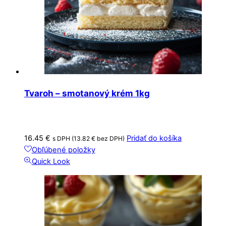
Tvaroh – smotanový krém 1kg
16.45
€
Pridať do košíka
s DPH (
13.82
€
bez DPH)
Obľúbené položky
Quick Look