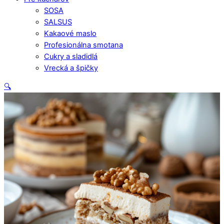
SOSA
SALSUS
Kakaové maslo
Profesionálna smotana
Cukry a sladidlá
Vrecká a špičky
Close
🔍
Menu