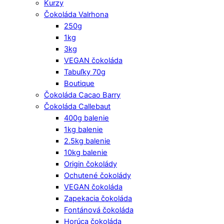
Kurzy
Čokoláda Valrhona
250g
1kg
3kg
VEGAN čokoláda
Tabuľky 70g
Boutique
Čokoláda Cacao Barry
Čokoláda Callebaut
400g balenie
1kg balenie
2.5kg balenie
10kg balenie
Origin čokolády
Ochutené čokolády
VEGAN čokoláda
Zapekacia čokoláda
Fontánová čokoláda
Horúca čokoláda