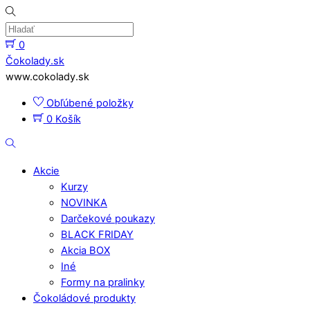
Skip
to
content
0
Menu
Čokolady.sk
www.cokolady.sk
Obľúbené položky
0
Košík
Hladať
Akcie
Kurzy
NOVINKA
Darčekové poukazy
BLACK FRIDAY
Akcia BOX
Iné
Formy na pralinky
Čokoládové produkty