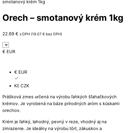
smotanový krém 1kg
Orech – smotanový krém 1kg
22.69
€
s DPH (
19.07
€
bez DPH)
€ EUR
€ EUR
Kč CZK
Prášková zmes určená na výrobu ľahkých šľahačkových
krémov. Je vyrobená na báze prírodných aróm s kúskami
orechov.
Krém je ľahký, lahodný, pevný v reze, vhodný aj na
zmrazenie. Je ideálny na výrobu tôrt, zákuskov a