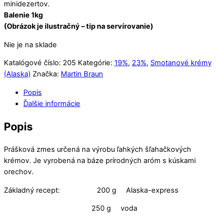
minidezertov.
Balenie 1kg
(Obrázok je ilustračný – tip na servírovanie)
Nie je na sklade
Katalógové číslo:
205
Kategórie:
19%
,
23%
,
Smotanové krémy
(Alaska)
Značka:
Martin Braun
Popis
Ďalšie informácie
Popis
Prášková zmes určená na výrobu ľahkých šľahačkových
krémov. Je vyrobená na báze prírodných aróm s kúskami
orechov.
Základný recept: 200 g Alaska-express
250 g voda