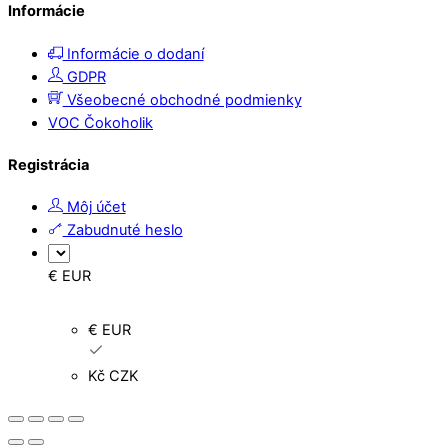
Informácie
Informácie o dodaní
GDPR
Všeobecné obchodné podmienky
VOC Čokoholik
Registrácia
Môj účet
Zabudnuté heslo
€ EUR
€ EUR
Kč CZK
Back
to