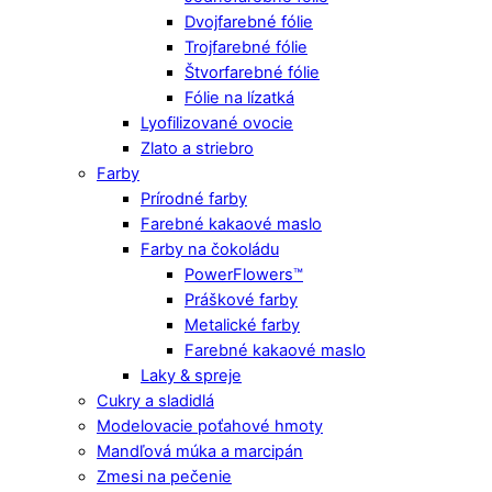
Dvojfarebné fólie
Trojfarebné fólie
Štvorfarebné fólie
Fólie na lízatká
Lyofilizované ovocie
Zlato a striebro
Farby
Prírodné farby
Farebné kakaové maslo
Farby na čokoládu
PowerFlowers™
Práškové farby
Metalické farby
Farebné kakaové maslo
Laky & spreje
Cukry a sladidlá
Modelovacie poťahové hmoty
Mandľová múka a marcipán
Zmesi na pečenie