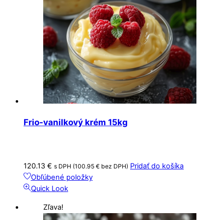
Frio-vanilkový krém 15kg
120.13
€
Pridať do košíka
s DPH (
100.95
€
bez DPH)
Obľúbené položky
Quick Look
Zľava!