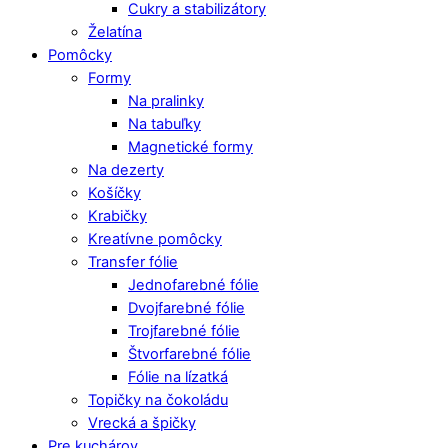
Cukry a stabilizátory
Želatína
Pomôcky
Formy
Na pralinky
Na tabuľky
Magnetické formy
Na dezerty
Košíčky
Krabičky
Kreatívne pomôcky
Transfer fólie
Jednofarebné fólie
Dvojfarebné fólie
Trojfarebné fólie
Štvorfarebné fólie
Fólie na lízatká
Topičky na čokoládu
Vrecká a špičky
Pre kuchárov