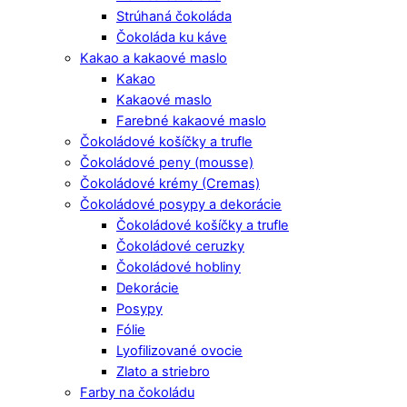
Strúhaná čokoláda
Čokoláda ku káve
Kakao a kakaové maslo
Kakao
Kakaové maslo
Farebné kakaové maslo
Čokoládové košíčky a trufle
Čokoládové peny (mousse)
Čokoládové krémy (Cremas)
Čokoládové posypy a dekorácie
Čokoládové košíčky a trufle
Čokoládové ceruzky
Čokoládové hobliny
Dekorácie
Posypy
Fólie
Lyofilizované ovocie
Zlato a striebro
Farby na čokoládu