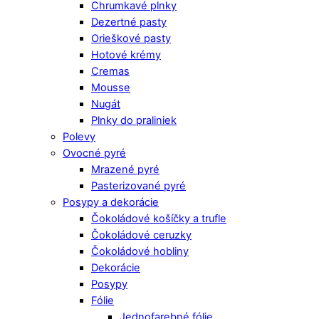
Chrumkavé plnky
Dezertné pasty
Orieškové pasty
Hotové krémy
Cremas
Mousse
Nugát
Plnky do praliniek
Polevy
Ovocné pyré
Mrazené pyré
Pasterizované pyré
Posypy a dekorácie
Čokoládové košíčky a trufle
Čokoládové ceruzky
Čokoládové hobliny
Dekorácie
Posypy
Fólie
Jednofarebné fólie