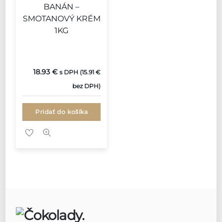
BANÁN –
SMOTANOVÝ KRÉM
1KG
18.93
€
s DPH (
15.91
€
bez DPH)
Pridať do košíka