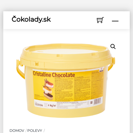
Skip
Čokolady.sk
Menu
to
content
DOMOV
POLEVY