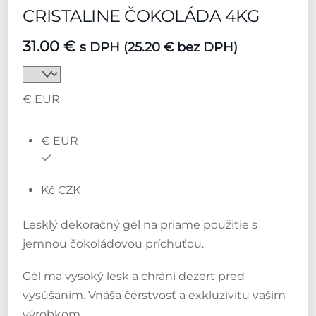
CRISTALINE ČOKOLÁDA 4KG
31.00
€
s DPH (
25.20
€
bez DPH)
€ EUR
€ EUR
Kč CZK
Lesklý dekoračný gél na priame použitie s
jemnou čokoládovou príchuťou.
Gél ma vysoký lesk a chráni dezert pred
vysúšanim. Vnáša čerstvosť a exkluzivitu vašim
výrobkom.