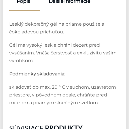
Popis
Ďalšie informácie
Lesklý dekoračný gél na priame použite s
čokoládovou príchuťou.
Gél ma vysoký lesk a chráni dezert pred
vysúšaním. Vnáša čerstvosť a exkluzivitu vašim
výrobkom.
Podmienky skladovania:
skladovať do max. 20 ° C v suchom, uzavretom
priestore, v pôvodnom obale, chráňte pred
mrazom a priamym slnečným svetlom.
SÚVISIACE
PRODUKTY