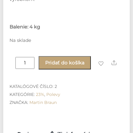
Balenie: 4 kg
Na sklade
množstvo
Share
Pridať do košíka
Cristaline
čokoláda
4kg
KATALÓGOVÉ ČÍSLO:
2
KATEGÓRIE:
23%
,
Polevy
ZNAČKA:
Martin Braun