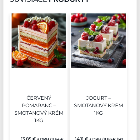
ČERVENÝ
JOGURT –
POMARANČ –
SMOTANOVÝ KRÉM
SMOTANOVÝ KRÉM
1KG
1KG
13.85
€
14.11
€
s DPH (
11.64
€
s DPH (
11.86
€
bez