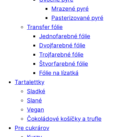
Mrazené pyré
Pasterizované pyré
Transfer fólie
Jednofarebné fólie
Dvojfarebné fólie
Trojfarebné fólie
Štvorfarebné fólie
Fólie na lízatká
Tartalettky
Sladké
Slané
Vegan
Čokoládové košíčky a trufle
Pre cukrárov