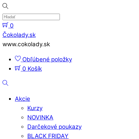
Skip
to
content
0
Menu
Čokolady.sk
www.cokolady.sk
Obľúbené položky
0
Košík
Hladať
Akcie
Kurzy
NOVINKA
Darčekové poukazy
BLACK FRIDAY