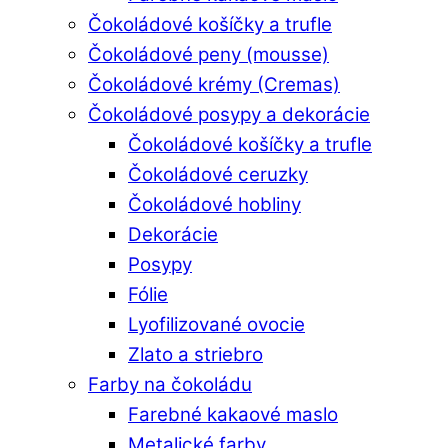
Čokoládové košíčky a trufle
Čokoládové peny (mousse)
Čokoládové krémy (Cremas)
Čokoládové posypy a dekorácie
Čokoládové košíčky a trufle
Čokoládové ceruzky
Čokoládové hobliny
Dekorácie
Posypy
Fólie
Lyofilizované ovocie
Zlato a striebro
Farby na čokoládu
Farebné kakaové maslo
Metalické farby