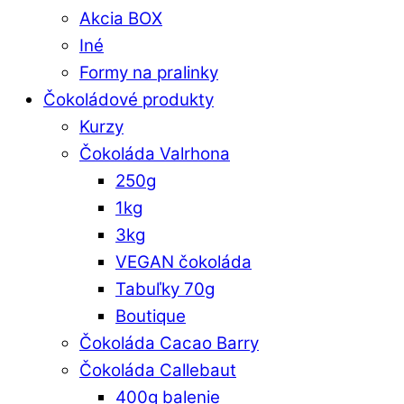
Akcia BOX
Iné
Formy na pralinky
Čokoládové produkty
Kurzy
Čokoláda Valrhona
250g
1kg
3kg
VEGAN čokoláda
Tabuľky 70g
Boutique
Čokoláda Cacao Barry
Čokoláda Callebaut
400g balenie