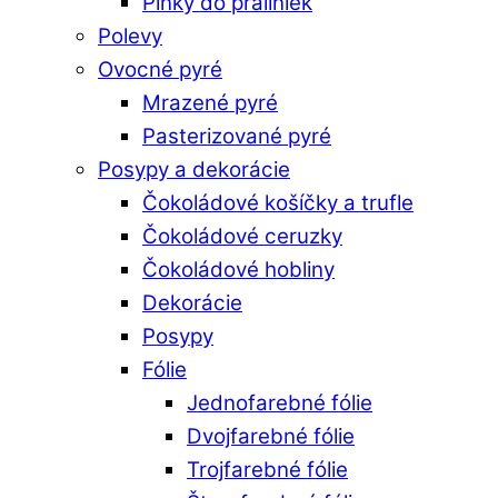
Plnky do praliniek
Polevy
Ovocné pyré
Mrazené pyré
Pasterizované pyré
Posypy a dekorácie
Čokoládové košíčky a trufle
Čokoládové ceruzky
Čokoládové hobliny
Dekorácie
Posypy
Fólie
Jednofarebné fólie
Dvojfarebné fólie
Trojfarebné fólie