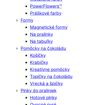
PowerFlowers™
Práškové farby
Formy
Magnetické formy
Na pralinky
Na tabuľky
Pomôcky na čokoládu
Košíčky
Krabičky
Kreatívne pomôcky
Topičky na čokoládu
Vrecká a špičky
Plnky do praliniek
Hotové plnky
Ovocné pyré