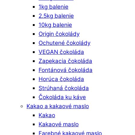
1kg balenie
2.5kg balenie
10kg balenie
Origin čokolády
Ochutené čokolády
VEGAN čokoláda
Zapekacia čokoláda
Fontánová čokoláda
Horúca čokoláda
Strúhaná čokoláda
Čokoláda ku káve
Kakao a kakaové maslo
Kakao
Kakaové maslo
Farebné kakaové maslo