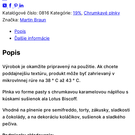
a
mandle
Katalógové číslo:
0816
Kategórie:
19%
,
Chrumkavé plnky
3kg
Značka:
Martin Braun
Popis
Ďalšie informácie
Popis
Výrobok je okamžite pripravený na použitie. Ak chcete
poddajnejšiu textúru, produkt môže byť zahrievaný v
mikrovlnnej rúre na 38 ° C až 43 ° C.
Plnka vo forme pasty s chrumkavou karamelovou náplňou s
kúskami sušienok ala Lotus Biscoff.
Vhodné na plnenie pre semifreddo, torty, zákusky, sladkosti
a čokolády, a na dekoráciu koláčikov, sušienok a sladkého
pečiva.