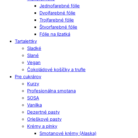
Jednofarebné fólie
Dvojfarebné fólie
Trojfarebné fólie
Štvorfarebné fólie
Fólie na lízatká
Tartalettky
Sladké
Slané
Vegan
Čokoládové košíčky a trufle
Pre cukrárov
Kurzy
Profesionálna smotana
SOSA
Vanilka
Dezertné pasty
Orieškové pasty
Krémy a plnky
Smotanové krémy (Alaska)