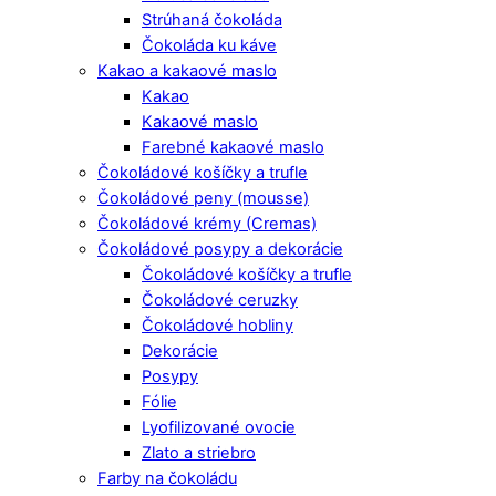
Strúhaná čokoláda
Čokoláda ku káve
Kakao a kakaové maslo
Kakao
Kakaové maslo
Farebné kakaové maslo
Čokoládové košíčky a trufle
Čokoládové peny (mousse)
Čokoládové krémy (Cremas)
Čokoládové posypy a dekorácie
Čokoládové košíčky a trufle
Čokoládové ceruzky
Čokoládové hobliny
Dekorácie
Posypy
Fólie
Lyofilizované ovocie
Zlato a striebro
Farby na čokoládu