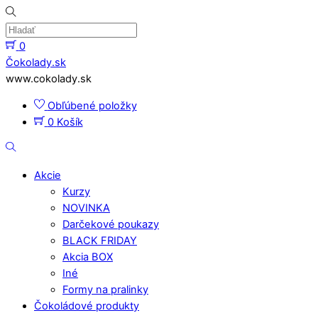
Skip
to
content
0
Menu
Čokolady.sk
www.cokolady.sk
Obľúbené položky
0
Košík
Hladať
Akcie
Kurzy
NOVINKA
Darčekové poukazy
BLACK FRIDAY
Akcia BOX
Iné
Formy na pralinky
Čokoládové produkty