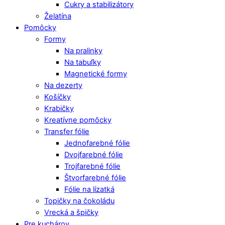
Cukry a stabilizátory
Želatína
Pomôcky
Formy
Na pralinky
Na tabuľky
Magnetické formy
Na dezerty
Košíčky
Krabičky
Kreatívne pomôcky
Transfer fólie
Jednofarebné fólie
Dvojfarebné fólie
Trojfarebné fólie
Štvorfarebné fólie
Fólie na lízatká
Topičky na čokoládu
Vrecká a špičky
Pre kuchárov