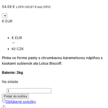
54.59
€
s DPH (
45.87
€
bez DPH)
€ EUR
€ EUR
Kč CZK
Plnka vo forme pasty s chrumkavou karamelovou náplňou s
kúskami sušienok ala Lotus Biscoff.
Balenie:
3kg
Na sklade
množstvo
Kranfils
Pridať do košíka
karamelové
Obľúbené položky
Share
sušienky