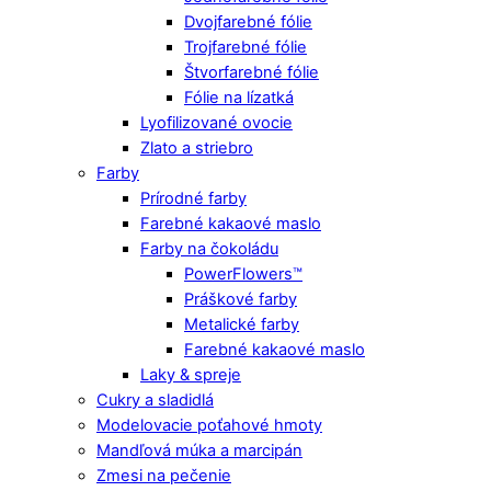
Dvojfarebné fólie
Trojfarebné fólie
Štvorfarebné fólie
Fólie na lízatká
Lyofilizované ovocie
Zlato a striebro
Farby
Prírodné farby
Farebné kakaové maslo
Farby na čokoládu
PowerFlowers™
Práškové farby
Metalické farby
Farebné kakaové maslo
Laky & spreje
Cukry a sladidlá
Modelovacie poťahové hmoty
Mandľová múka a marcipán
Zmesi na pečenie