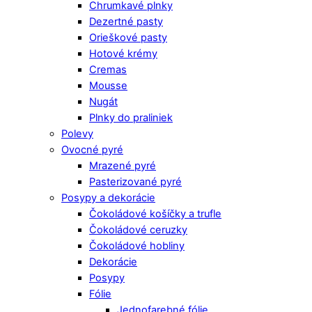
Chrumkavé plnky
Dezertné pasty
Orieškové pasty
Hotové krémy
Cremas
Mousse
Nugát
Plnky do praliniek
Polevy
Ovocné pyré
Mrazené pyré
Pasterizované pyré
Posypy a dekorácie
Čokoládové košíčky a trufle
Čokoládové ceruzky
Čokoládové hobliny
Dekorácie
Posypy
Fólie
Jednofarebné fólie