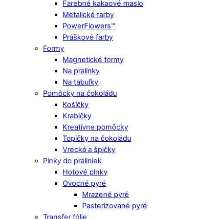
Farebné kakaové maslo
Metalické farby
PowerFlowers™
Práškové farby
Formy
Magnetické formy
Na pralinky
Na tabuľky
Pomôcky na čokoládu
Košíčky
Krabičky
Kreatívne pomôcky
Topičky na čokoládu
Vrecká a špičky
Plnky do praliniek
Hotové plnky
Ovocné pyré
Mrazené pyré
Pasterizované pyré
Transfer fólie