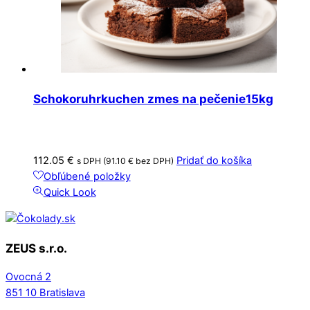
Schokoruhrkuchen zmes na pečenie15kg
112.05
€
Pridať do košíka
s DPH (
91.10
€
bez DPH)
Obľúbené položky
Quick Look
ZEUS s.r.o.
Ovocná 2
851 10 Bratislava