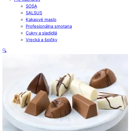
SOSA
SALSUS
Kakaové maslo
Profesionálna smotana
Cukry a sladidlá
Vrecká a špičky
Close
🔍
Menu