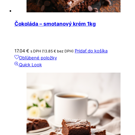
Čokoláda – smotanový krém 1kg
17.04
€
Pridať do košíka
s DPH (
13.85
€
bez DPH)
Obľúbené položky
Quick Look