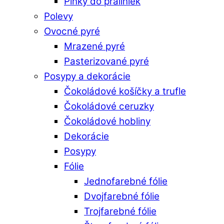
Plnky do praliniek
Polevy
Ovocné pyré
Mrazené pyré
Pasterizované pyré
Posypy a dekorácie
Čokoládové košíčky a trufle
Čokoládové ceruzky
Čokoládové hobliny
Dekorácie
Posypy
Fólie
Jednofarebné fólie
Dvojfarebné fólie
Trojfarebné fólie