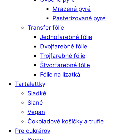
Mrazené pyré
Pasterizované pyré
Transfer fólie
Jednofarebné fólie
Dvojfarebné fólie
Trojfarebné fólie
Štvorfarebné fólie
Fólie na lízatká
Tartalettky
Sladké
Slané
Vegan
Čokoládové košíčky a trufle
Pre cukrárov