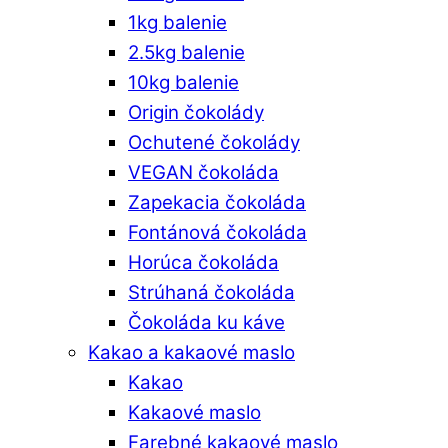
1kg balenie
2.5kg balenie
10kg balenie
Origin čokolády
Ochutené čokolády
VEGAN čokoláda
Zapekacia čokoláda
Fontánová čokoláda
Horúca čokoláda
Strúhaná čokoláda
Čokoláda ku káve
Kakao a kakaové maslo
Kakao
Kakaové maslo
Farebné kakaové maslo