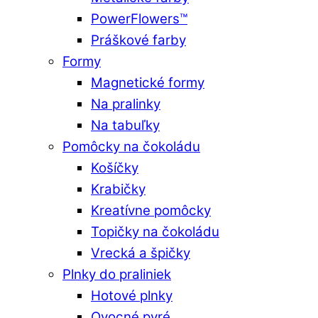
PowerFlowers™
Práškové farby
Formy
Magnetické formy
Na pralinky
Na tabuľky
Pomôcky na čokoládu
Košíčky
Krabičky
Kreatívne pomôcky
Topičky na čokoládu
Vrecká a špičky
Plnky do praliniek
Hotové plnky
Ovocné pyré