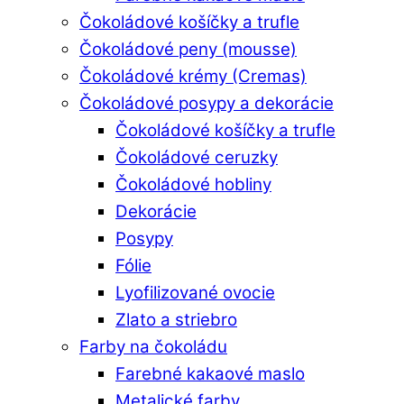
Čokoládové košíčky a trufle
Čokoládové peny (mousse)
Čokoládové krémy (Cremas)
Čokoládové posypy a dekorácie
Čokoládové košíčky a trufle
Čokoládové ceruzky
Čokoládové hobliny
Dekorácie
Posypy
Fólie
Lyofilizované ovocie
Zlato a striebro
Farby na čokoládu
Farebné kakaové maslo
Metalické farby