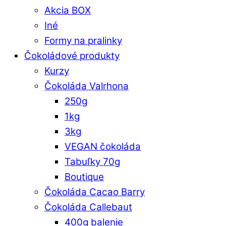
Akcia BOX
Iné
Formy na pralinky
Čokoládové produkty
Kurzy
Čokoláda Valrhona
250g
1kg
3kg
VEGAN čokoláda
Tabuľky 70g
Boutique
Čokoláda Cacao Barry
Čokoláda Callebaut
400g balenie