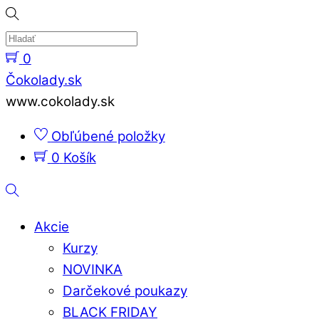
Skip
to
content
0
Menu
Čokolady.sk
www.cokolady.sk
Obľúbené položky
0
Košík
Hladať
Akcie
Kurzy
NOVINKA
Darčekové poukazy
BLACK FRIDAY