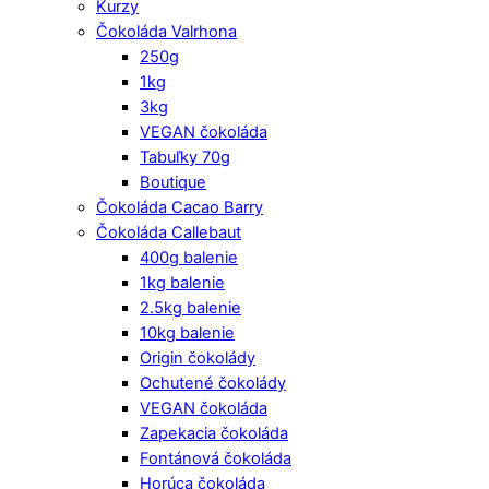
Kurzy
Čokoláda Valrhona
250g
1kg
3kg
VEGAN čokoláda
Tabuľky 70g
Boutique
Čokoláda Cacao Barry
Čokoláda Callebaut
400g balenie
1kg balenie
2.5kg balenie
10kg balenie
Origin čokolády
Ochutené čokolády
VEGAN čokoláda
Zapekacia čokoláda
Fontánová čokoláda
Horúca čokoláda