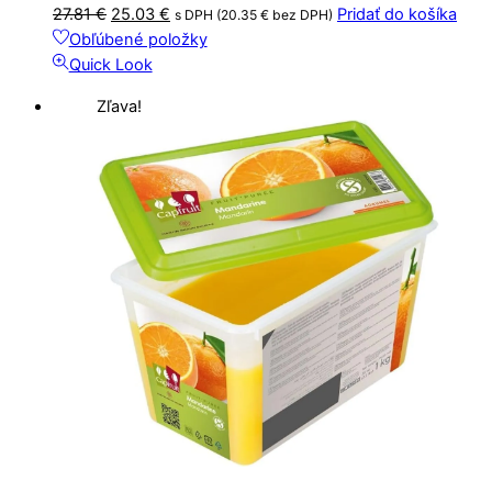
Pôvodná
Aktuálna
27.81
€
25.03
€
Pridať do košíka
s DPH (
20.35
€
bez DPH)
cena
cena
Obľúbené položky
bola:
je:
Quick Look
27.81 €.
25.03 €.
Zľava!