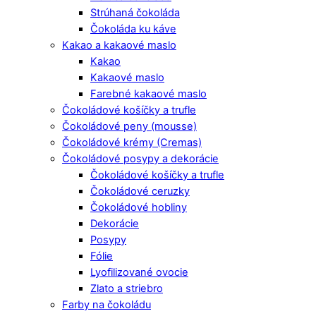
Strúhaná čokoláda
Čokoláda ku káve
Kakao a kakaové maslo
Kakao
Kakaové maslo
Farebné kakaové maslo
Čokoládové košíčky a trufle
Čokoládové peny (mousse)
Čokoládové krémy (Cremas)
Čokoládové posypy a dekorácie
Čokoládové košíčky a trufle
Čokoládové ceruzky
Čokoládové hobliny
Dekorácie
Posypy
Fólie
Lyofilizované ovocie
Zlato a striebro
Farby na čokoládu