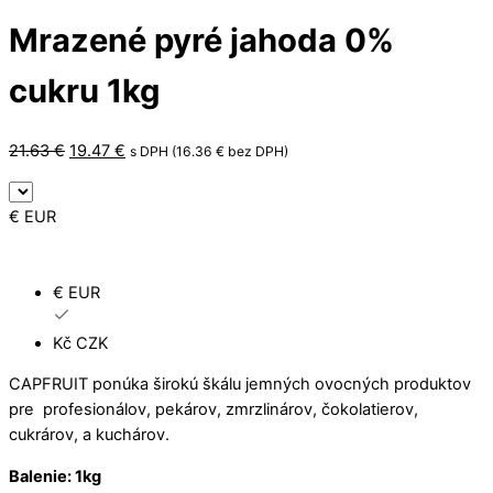
Mrazené pyré jahoda 0%
cukru 1kg
Pôvodná
Aktuálna
21.63
€
19.47
€
s DPH (
16.36
€
bez DPH)
cena
cena
bola:
je:
€ EUR
21.63 €.
19.47 €.
€ EUR
Kč CZK
CAPFRUIT ponúka širokú škálu jemných ovocných produktov
pre profesionálov, pekárov, zmrzlinárov, čokolatierov,
cukrárov, a kuchárov.
Balenie: 1kg