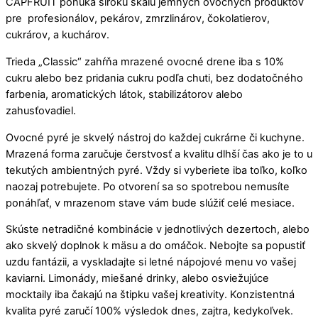
CAPFRUIT ponúka širokú škálu jemných ovocných produktov
pre profesionálov, pekárov, zmrzlinárov, čokolatierov,
cukrárov, a kuchárov.
Trieda „Classic“ zahŕňa mrazené ovocné drene iba s 10%
cukru alebo bez pridania cukru podľa chuti, bez dodatočného
farbenia, aromatických látok, stabilizátorov alebo
zahusťovadiel.
Ovocné pyré je skvelý nástroj do každej cukrárne či kuchyne.
Mrazená forma zaručuje čerstvosť a kvalitu dlhší čas ako je to u
tekutých ambientných pyré. Vždy si vyberiete iba toľko, koľko
naozaj potrebujete. Po otvorení sa so spotrebou nemusíte
ponáhľať, v mrazenom stave vám bude slúžiť celé mesiace.
Skúste netradičné kombinácie v jednotlivých dezertoch, alebo
ako skvelý doplnok k mäsu a do omáčok. Nebojte sa popustiť
uzdu fantázii, a vyskladajte si letné nápojové menu vo vašej
kaviarni. Limonády, miešané drinky, alebo osviežujúce
mocktaily iba čakajú na štipku vašej kreativity. Konzistentná
kvalita pyré zaručí 100% výsledok dnes, zajtra, kedykoľvek.