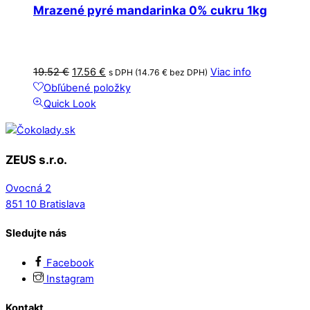
Mrazené pyré mandarinka 0% cukru 1kg
Pôvodná
Aktuálna
19.52
€
17.56
€
Viac info
s DPH (
14.76
€
bez DPH)
cena
cena
Obľúbené položky
bola:
je:
Quick Look
19.52 €.
17.56 €.
ZEUS s.r.o.
Ovocná 2
851 10 Bratislava
Sledujte nás
Facebook
Instagram
Kontakt