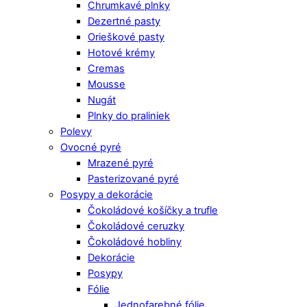
Chrumkavé plnky
Dezertné pasty
Orieškové pasty
Hotové krémy
Cremas
Mousse
Nugát
Plnky do praliniek
Polevy
Ovocné pyré
Mrazené pyré
Pasterizované pyré
Posypy a dekorácie
Čokoládové košíčky a trufle
Čokoládové ceruzky
Čokoládové hobliny
Dekorácie
Posypy
Fólie
Jednofarebné fólie