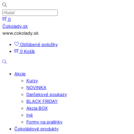
Skip
to
content
0
Menu
Čokolady.sk
www.cokolady.sk
Obľúbené položky
0
Košík
Hladať
Akcie
Kurzy
NOVINKA
Darčekové poukazy
BLACK FRIDAY
Akcia BOX
Iné
Formy na pralinky
Čokoládové produkty