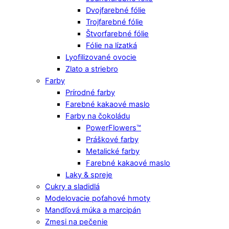
Dvojfarebné fólie
Trojfarebné fólie
Štvorfarebné fólie
Fólie na lízatká
Lyofilizované ovocie
Zlato a striebro
Farby
Prírodné farby
Farebné kakaové maslo
Farby na čokoládu
PowerFlowers™
Práškové farby
Metalické farby
Farebné kakaové maslo
Laky & spreje
Cukry a sladidlá
Modelovacie poťahové hmoty
Mandľová múka a marcipán
Zmesi na pečenie