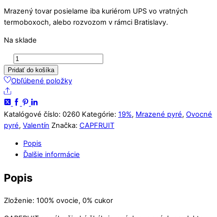
Mrazený tovar posielame iba kuriérom UPS vo vratných
termoboxoch, alebo rozvozom v rámci Bratislavy.
Na sklade
množstvo
Mrazené
Pridať do košíka
pyré
Obľúbené položky
Share
jahoda
0%
cukru
Katalógové číslo:
0260
Kategórie:
19%
,
Mrazené pyré
,
Ovocné
1kg
pyré
,
Valentín
Značka:
CAPFRUIT
Popis
Ďalšie informácie
Popis
Zloženie: 100% ovocie, 0% cukor