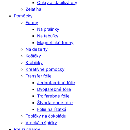
Cukry a stabilizátory
Želatína
Pomôcky
Formy
Na pralinky
Na tabuľky
Magnetické formy
Na dezerty
Košíčky
Krabičky
Kreatívne pomôcky
Transfer fólie
Jednofarebné fólie
Dvojfarebné fólie
Trojfarebné fólie
Štvorfarebné fólie
Fólie na lízatká
Topičky na čokoládu
Vrecká a špičky
Pre kuchárov