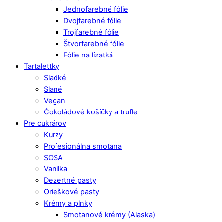
Jednofarebné fólie
Dvojfarebné fólie
Trojfarebné fólie
Štvorfarebné fólie
Fólie na lízatká
Tartalettky
Sladké
Slané
Vegan
Čokoládové košíčky a trufle
Pre cukrárov
Kurzy
Profesionálna smotana
SOSA
Vanilka
Dezertné pasty
Orieškové pasty
Krémy a plnky
Smotanové krémy (Alaska)