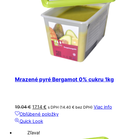
Mrazené pyré Bergamot 0% cukru 1kg
Pôvodná
Aktuálna
19.04
€
17.14
€
Viac info
s DPH (
14.40
€
bez DPH)
cena
cena
Obľúbené položky
bola:
je:
Quick Look
19.04 €.
17.14 €.
Zľava!