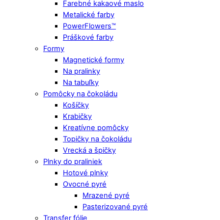
Farebné kakaové maslo
Metalické farby
PowerFlowers™
Práškové farby
Formy
Magnetické formy
Na pralinky
Na tabuľky
Pomôcky na čokoládu
Košíčky
Krabičky
Kreatívne pomôcky
Topičky na čokoládu
Vrecká a špičky
Plnky do praliniek
Hotové plnky
Ovocné pyré
Mrazené pyré
Pasterizované pyré
Transfer fólie