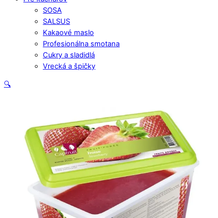
SOSA
SALSUS
Kakaové maslo
Profesionálna smotana
Cukry a sladidlá
Vrecká a špičky
Close
🔍
Menu