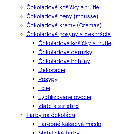
Čokoládové košíčky a trufle
Čokoládové peny (mousse)
Čokoládové krémy (Cremas)
Čokoládové posypy a dekorácie
Čokoládové košíčky a trufle
Čokoládové ceruzky
Čokoládové hobliny
Dekorácie
Posypy
Fólie
Lyofilizované ovocie
Zlato a striebro
Farby na čokoládu
Farebné kakaové maslo
Metalické farby