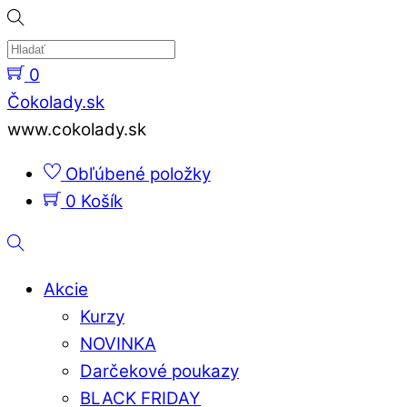
Skip
to
content
0
Menu
Čokolady.sk
www.cokolady.sk
Obľúbené položky
0
Košík
Hladať
Akcie
Kurzy
NOVINKA
Darčekové poukazy
BLACK FRIDAY