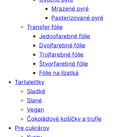
Mrazené pyré
Pasterizované pyré
Transfer fólie
Jednofarebné fólie
Dvojfarebné fólie
Trojfarebné fólie
Štvorfarebné fólie
Fólie na lízatká
Tartalettky
Sladké
Slané
Vegan
Čokoládové košíčky a trufle
Pre cukrárov