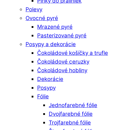
Plnky do praliniek
Polevy
Ovocné pyré
Mrazené pyré
Pasterizované pyré
Posypy a dekorácie
Čokoládové košíčky a trufle
Čokoládové ceruzky
Čokoládové hobliny
Dekorácie
Posypy
Fólie
Jednofarebné fólie
Dvojfarebné fólie
Trojfarebné fólie