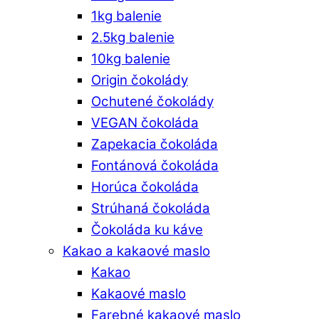
1kg balenie
2.5kg balenie
10kg balenie
Origin čokolády
Ochutené čokolády
VEGAN čokoláda
Zapekacia čokoláda
Fontánová čokoláda
Horúca čokoláda
Strúhaná čokoláda
Čokoláda ku káve
Kakao a kakaové maslo
Kakao
Kakaové maslo
Farebné kakaové maslo