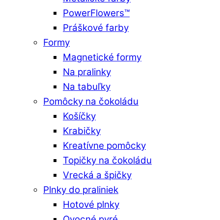
PowerFlowers™
Práškové farby
Formy
Magnetické formy
Na pralinky
Na tabuľky
Pomôcky na čokoládu
Košíčky
Krabičky
Kreatívne pomôcky
Topičky na čokoládu
Vrecká a špičky
Plnky do praliniek
Hotové plnky
Ovocné pyré