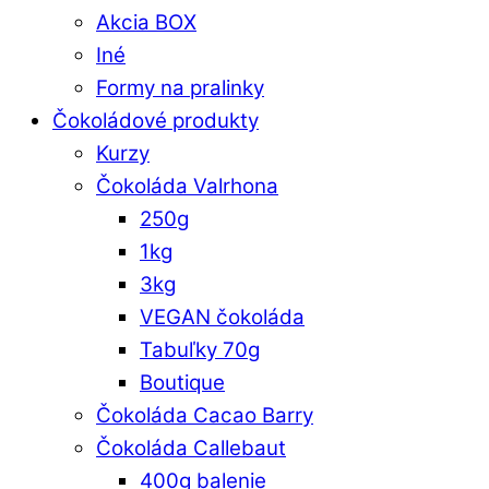
Akcia BOX
Iné
Formy na pralinky
Čokoládové produkty
Kurzy
Čokoláda Valrhona
250g
1kg
3kg
VEGAN čokoláda
Tabuľky 70g
Boutique
Čokoláda Cacao Barry
Čokoláda Callebaut
400g balenie