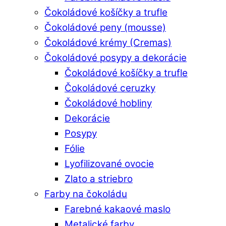
Čokoládové košíčky a trufle
Čokoládové peny (mousse)
Čokoládové krémy (Cremas)
Čokoládové posypy a dekorácie
Čokoládové košíčky a trufle
Čokoládové ceruzky
Čokoládové hobliny
Dekorácie
Posypy
Fólie
Lyofilizované ovocie
Zlato a striebro
Farby na čokoládu
Farebné kakaové maslo
Metalické farby