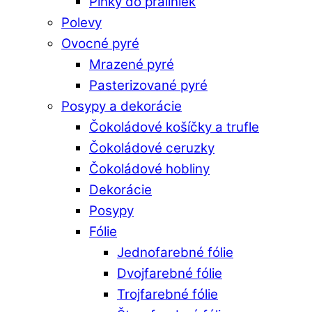
Plnky do praliniek
Polevy
Ovocné pyré
Mrazené pyré
Pasterizované pyré
Posypy a dekorácie
Čokoládové košíčky a trufle
Čokoládové ceruzky
Čokoládové hobliny
Dekorácie
Posypy
Fólie
Jednofarebné fólie
Dvojfarebné fólie
Trojfarebné fólie