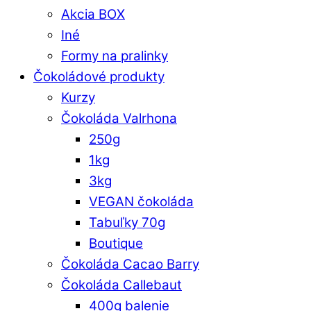
Akcia BOX
Iné
Formy na pralinky
Čokoládové produkty
Kurzy
Čokoláda Valrhona
250g
1kg
3kg
VEGAN čokoláda
Tabuľky 70g
Boutique
Čokoláda Cacao Barry
Čokoláda Callebaut
400g balenie