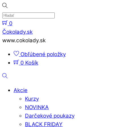
Skip
to
content
0
Menu
Čokolady.sk
www.cokolady.sk
Obľúbené položky
0
Košík
Hladať
Akcie
Kurzy
NOVINKA
Darčekové poukazy
BLACK FRIDAY