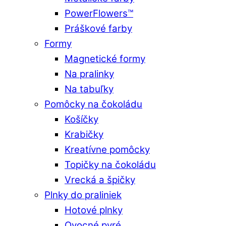
PowerFlowers™
Práškové farby
Formy
Magnetické formy
Na pralinky
Na tabuľky
Pomôcky na čokoládu
Košíčky
Krabičky
Kreatívne pomôcky
Topičky na čokoládu
Vrecká a špičky
Plnky do praliniek
Hotové plnky
Ovocné pyré