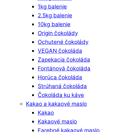
1kg balenie
2.5kg balenie
10kg balenie
Origin čokolády
Ochutené čokolády
VEGAN čokoláda
Zapekacia čokoláda
Fontánová čokoláda
Horúca čokoláda
Strúhaná čokoláda
Čokoláda ku káve
Kakao a kakaové maslo
Kakao
Kakaové maslo
Farebné kakaové maslo