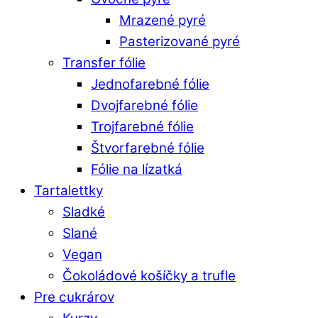
Mrazené pyré
Pasterizované pyré
Transfer fólie
Jednofarebné fólie
Dvojfarebné fólie
Trojfarebné fólie
Štvorfarebné fólie
Fólie na lízatká
Tartalettky
Sladké
Slané
Vegan
Čokoládové košíčky a trufle
Pre cukrárov