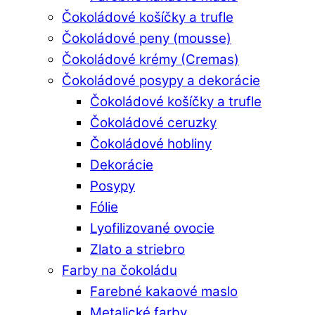
Čokoládové košíčky a trufle
Čokoládové peny (mousse)
Čokoládové krémy (Cremas)
Čokoládové posypy a dekorácie
Čokoládové košíčky a trufle
Čokoládové ceruzky
Čokoládové hobliny
Dekorácie
Posypy
Fólie
Lyofilizované ovocie
Zlato a striebro
Farby na čokoládu
Farebné kakaové maslo
Metalické farby