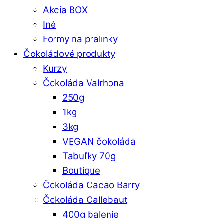
Akcia BOX
Iné
Formy na pralinky
Čokoládové produkty
Kurzy
Čokoláda Valrhona
250g
1kg
3kg
VEGAN čokoláda
Tabuľky 70g
Boutique
Čokoláda Cacao Barry
Čokoláda Callebaut
400g balenie