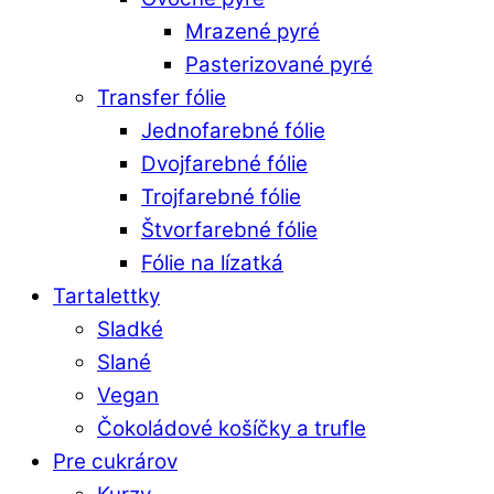
Mrazené pyré
Pasterizované pyré
Transfer fólie
Jednofarebné fólie
Dvojfarebné fólie
Trojfarebné fólie
Štvorfarebné fólie
Fólie na lízatká
Tartalettky
Sladké
Slané
Vegan
Čokoládové košíčky a trufle
Pre cukrárov