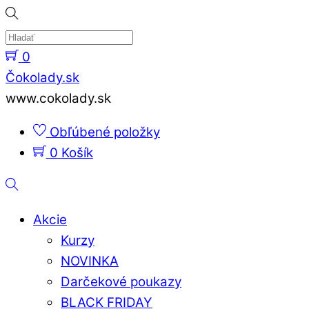
Skip
to
content
0
Menu
Čokolady.sk
www.cokolady.sk
Obľúbené položky
0
Košík
Hladať
Akcie
Kurzy
NOVINKA
Darčekové poukazy
BLACK FRIDAY