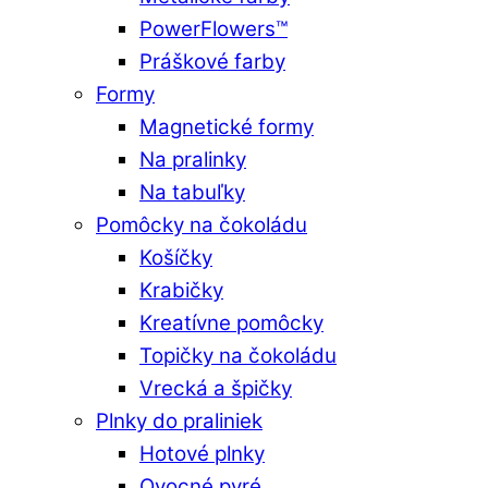
PowerFlowers™
Práškové farby
Formy
Magnetické formy
Na pralinky
Na tabuľky
Pomôcky na čokoládu
Košíčky
Krabičky
Kreatívne pomôcky
Topičky na čokoládu
Vrecká a špičky
Plnky do praliniek
Hotové plnky
Ovocné pyré