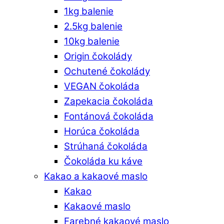
1kg balenie
2.5kg balenie
10kg balenie
Origin čokolády
Ochutené čokolády
VEGAN čokoláda
Zapekacia čokoláda
Fontánová čokoláda
Horúca čokoláda
Strúhaná čokoláda
Čokoláda ku káve
Kakao a kakaové maslo
Kakao
Kakaové maslo
Farebné kakaové maslo