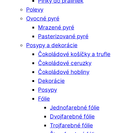
Plnky do praliniek
Polevy
Ovocné pyré
Mrazené pyré
Pasterizované pyré
Posypy a dekorácie
Čokoládové košíčky a trufle
Čokoládové ceruzky
Čokoládové hobliny
Dekorácie
Posypy
Fólie
Jednofarebné fólie
Dvojfarebné fólie
Trojfarebné fólie