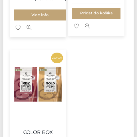
bola:
je:
23.27 €.
14.15 €.
Pridať do košíka
Viac info
ZĽAVA!
COLOR BOX