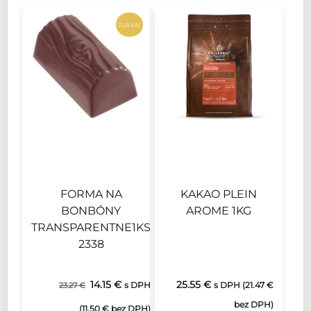
ZĽAVA!
FORMA NA
KAKAO PLEIN
BONBÓNY
AROME 1KG
TRANSPARENTNE1KS
2338
Pôvodná
Aktuálna
14.15
€
25.55
€
23.27
€
s DPH
s DPH (
21.47
€
cena
cena
bez DPH)
(
11.50
€
bez DPH)