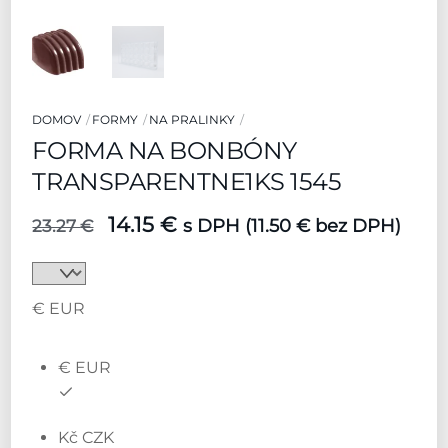
DOMOV
FORMY
NA PRALINKY
FORMA NA BONBÓNY
TRANSPARENTNE1KS 1545
Pôvodná
Aktuálna
14.15
€
s DPH (
11.50
€
bez DPH)
23.27
€
cena
cena
bola:
je:
23.27 €.
14.15 €.
€ EUR
€ EUR
Kč CZK