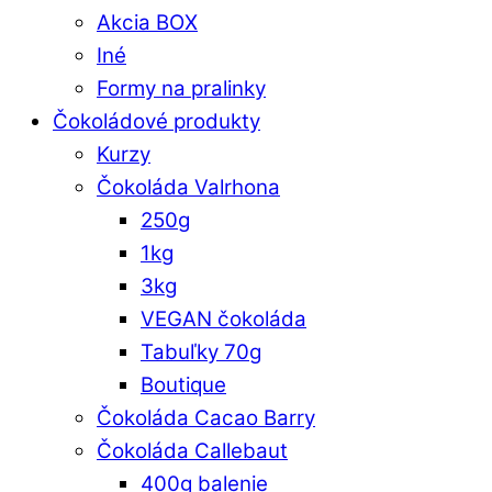
Akcia BOX
Iné
Formy na pralinky
Čokoládové produkty
Kurzy
Čokoláda Valrhona
250g
1kg
3kg
VEGAN čokoláda
Tabuľky 70g
Boutique
Čokoláda Cacao Barry
Čokoláda Callebaut
400g balenie