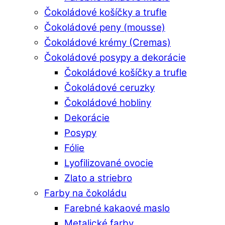
Čokoládové košíčky a trufle
Čokoládové peny (mousse)
Čokoládové krémy (Cremas)
Čokoládové posypy a dekorácie
Čokoládové košíčky a trufle
Čokoládové ceruzky
Čokoládové hobliny
Dekorácie
Posypy
Fólie
Lyofilizované ovocie
Zlato a striebro
Farby na čokoládu
Farebné kakaové maslo
Metalické farby