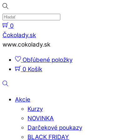
Skip
to
content
0
Menu
Čokolady.sk
www.cokolady.sk
Obľúbené položky
0
Košík
Hladať
Akcie
Kurzy
NOVINKA
Darčekové poukazy
BLACK FRIDAY