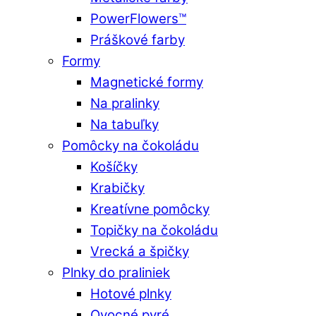
PowerFlowers™
Práškové farby
Formy
Magnetické formy
Na pralinky
Na tabuľky
Pomôcky na čokoládu
Košíčky
Krabičky
Kreatívne pomôcky
Topičky na čokoládu
Vrecká a špičky
Plnky do praliniek
Hotové plnky
Ovocné pyré