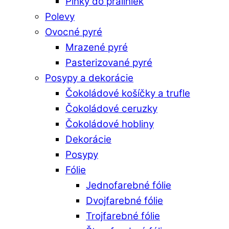
Plnky do praliniek
Polevy
Ovocné pyré
Mrazené pyré
Pasterizované pyré
Posypy a dekorácie
Čokoládové košíčky a trufle
Čokoládové ceruzky
Čokoládové hobliny
Dekorácie
Posypy
Fólie
Jednofarebné fólie
Dvojfarebné fólie
Trojfarebné fólie