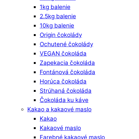
1kg balenie
2.5kg balenie
10kg balenie
Origin čokolády
Ochutené čokolády
VEGAN čokoláda
Zapekacia čokoláda
Fontánová čokoláda
Horúca čokoláda
Strúhaná čokoláda
Čokoláda ku káve
Kakao a kakaové maslo
Kakao
Kakaové maslo
Farebné kakaové maslo