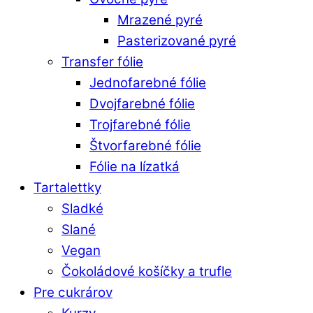
Mrazené pyré
Pasterizované pyré
Transfer fólie
Jednofarebné fólie
Dvojfarebné fólie
Trojfarebné fólie
Štvorfarebné fólie
Fólie na lízatká
Tartalettky
Sladké
Slané
Vegan
Čokoládové košíčky a trufle
Pre cukrárov