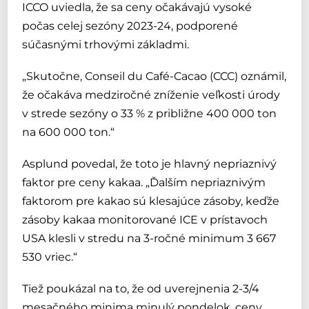
ICCO uviedla, že sa ceny očakávajú vysoké
počas celej sezóny 2023-24, podporené
súčasnými trhovými základmi.
„Skutočne, Conseil du Café-Cacao (CCC) oznámil,
že očakáva medziročné zníženie veľkosti úrody
v strede sezóny o 33 % z približne 400 000 ton
na 600 000 ton.“
Asplund povedal, že toto je hlavný nepriaznivý
faktor pre ceny kakaa. „Ďalším nepriaznivým
faktorom pre kakao sú klesajúce zásoby, keďže
zásoby kakaa monitorované ICE v prístavoch
USA klesli v stredu na 3-ročné minimum 3 667
530 vriec.“
Tiež poukázal na to, že od uverejnenia 2-3/4
mesačného minima minulý pondelok, ceny