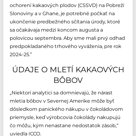
ochorení kakaových plodov (CSSVD) na Pobreží
Slonoviny a v Ghane, je potrebné počkať na
ukončenie predbežného sčítania úrody, ktoré
sa očakávaja medzi koncom augusta a
polovicou septembra. Aby sme mali prvý odhad
predpokladaného trhového vyváženia, pre rok
2024-25.”
ÚDAJE O MLETÍ KAKAOVÝCH
BÔBOV
„Niektorí analytici sa domnievajú, že nárast
mletia bôbov v Severnej Amerike môže byť
dôsledkom panického nákupu v čokoládovom
priemysle, keď výrobcovia čokolády nakupujú
čo môžu, kým nenastane nedostatok zásob,“
uviedla ICCO.