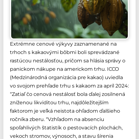
Extrémne cenové výkyvy zaznamenané na
trhoch s kakaovými bôbmi boli sprevádzané
rastúcou nestálosťou, pričom sa hlásia správy o
panickom nákupe na americkom trhu. ICCO
(Medzinárodná organizácia pre kakao) uviedla
vo svojom prehľade trhu s kakaom za apríl 2024:
“Zatiaľ čo cenová nestálosť bola ďalej zosilnená
zníženou likviditou trhu, najdôležitejším
faktorom je veľká neistota ohľadom ďalšieho
ročníka zberu. “Vzhľadom na absenciu
spoľahlivých štatistík o pestovacích plochách,
vekoch stromov, výnosoch, a stavu šírenia