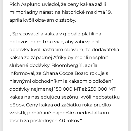
Rich Asplund uviedol, že ceny kakaa zažili
mimoriadny nárast na historické maximá 19.
apríla kvôli obavám o zásoby.
„ Spracovatelia kakaa v globále platili na
hotovostnom trhu viac, aby zabezpečili
dodávky kvôli rastúcim obavám, že dodávatelia
kakaa zo západnej Afriky by mohli nesplniť
sľúbené dodávky. Bloomberg 11. apríla
informoval, že Ghana Cocoa Board rokuje s
hlavnými obchodníkmi s kakaom o odložení
dodávky najmenej 150 000 MT až 250 000 MT
kakaa na nasledujúcu sezónu, kvôli nedostatku
bôbov. Ceny kakaa od začiatku roka prudko
vzrástli, poháňané najhorším nedostatkom
zásob za posledných 40 rokov.“