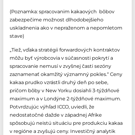
(Poznamka: spracovanim kakaových bôbov
zabezpečime možnost dlhodobejšieho
uskladnenia ako v nepraženom a nepomletom
stave)
„Tiež, vďaka stratégii forwardových kontraktov
môžu byť výrobcovia v súčasnosti pokrytí a
spracovanie nemusí v zvyšnej časti sezóny
zaznamenať okamžitý významný pokles.“ Ceny
kakaa prudko vzrástli druhý deň po sebe,
pričom bôby v New Yorku dosiahli 3-týždňové
maximum a v Londýne 2-týždňové maximum.
Potvrdzujúc výhľad ICCO, uviedli, že
nedostatočné dažde v západnej Afrike
spôsobujú neistú situáciu pre produkciu kakaa
v regióne a zvyšujú ceny.
Investičný analytik