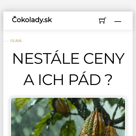
Skip
Čokolady.sk
Menu
to
content
IVAN
NESTÁLE CENY
A ICH PÁD ?