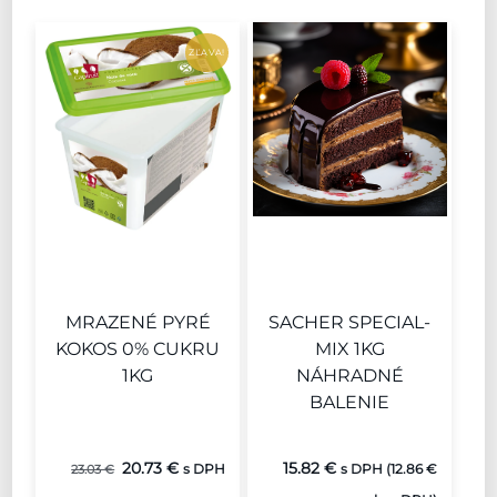
ZĽAVA!
MRAZENÉ PYRÉ
SACHER SPECIAL-
KOKOS 0% CUKRU
MIX 1KG
1KG
NÁHRADNÉ
BALENIE
Pôvodná
Aktuálna
20.73
€
15.82
€
23.03
€
s DPH
s DPH (
12.86
€
cena
cena