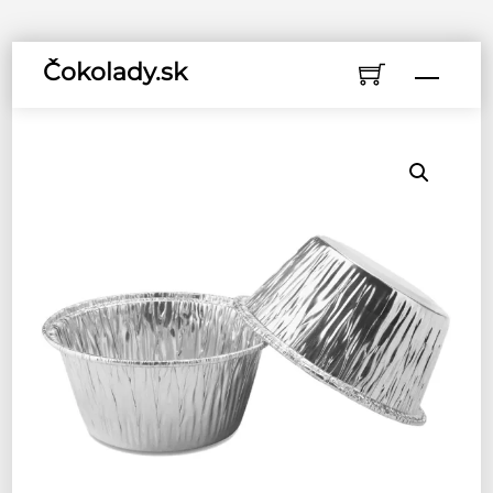
Skip
Čokolady.sk
Menu
to
content