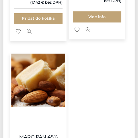
bez DPH)
(
17.42
€
bez DPH)
bola:
je:
23.03 €.
20.73 €.
Viac info
Pridať do košíka
MARCIPÁN 45%