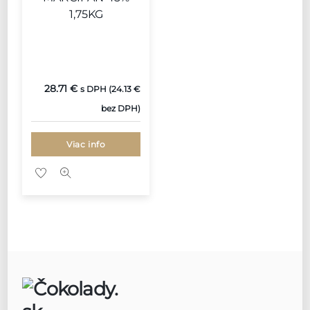
1,75KG
28.71
€
s DPH (
24.13
€
bez DPH)
Viac info