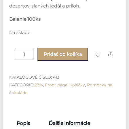
dezertov, slaných jedál a príloh.
Balenie:100ks
Na sklade
množstvo
Share
Pridať do košíka
Alu
košíčky
na
KATALÓGOVÉ ČÍSLO:
413
pečenie
KATEGÓRIE:
23%
,
Front page
,
Košíčky
,
Pomôcky na
(100ks)
čokoládu
Popis
Ďalšie informácie